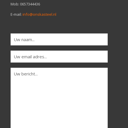
Mob: 0657344436
E-mail:
info@onskasteel.nl